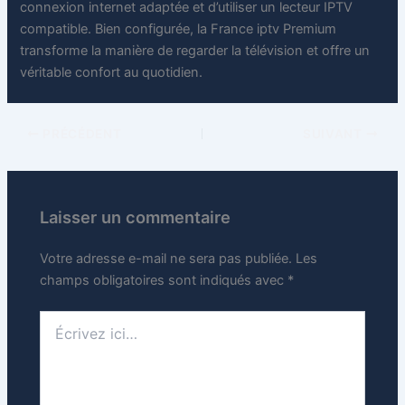
connexion internet adaptée et d’utiliser un lecteur IPTV
compatible. Bien configurée, la France iptv Premium
transforme la manière de regarder la télévision et offre un
véritable confort au quotidien.
PRÉCÉDENT
SUIVANT
Laisser un commentaire
Votre adresse e-mail ne sera pas publiée.
Les
champs obligatoires sont indiqués avec
*
Écrivez
ici…